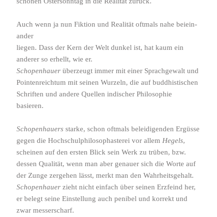
schönen Ostersonntag in die Realität zurück.
Auch wenn ja nun Fiktion und Realität oftmals nahe beiein­
ander
liegen. Dass der Kern der Welt dunkel ist, hat kaum ein
anderer so erhellt, wie er.
Schopenhauer
über­zeugt immer mit einer Sprachgewalt und
Pointenreichtum mit seinen Wurzeln, die auf buddhis­ti­schen
Schriften und andere Quellen indi­scher Philosophie
basieren.
Schopenhauers
starke, schon oftmals belei­di­genden Ergüsse
gegen die Hochschulphilosophasterei vor allem
Hegels
,
scheinen auf den ersten Blick sein Werk zu trüben, bzw.
dessen Qualität, wenn man aber genauer sich die Worte auf
der Zunge zergehen lässt, merkt man den Wahrheitsgehalt.
Schopenhauer
zieht nicht einfach über seinen Erzfeind her,
er belegt seine Einstellung auch penibel und korrekt und
zwar messer­scharf.