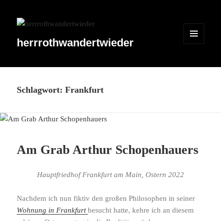
herrrothwandertwieder
MENÜ
UND
WIDGETS
Schlagwort:
Frankfurt
Am Grab Arthur Schopenhauers
Hauptfriedhof Frankfurt am Main, Ostern 2022
Nachdem ich nun fiktiv den großen Philosophen in seiner
Wohnung in F
rank­furt
besucht hatte, kehre ich an diesem