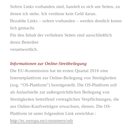
Sofern Links vorhanden sind, handelt es sich um Seiten, zu
denen ich stehe. Ich verdiene kein Geld daran.
Bezahlte Links – sofern vorhanden – werden deut­lich kennt­
lich gemacht.
Für den Inhalt der verlinkten Seiten sind ausschließ­lich
deren Betreiber
verantwortlich.
Informationen zur Online-Streitbeilegung
Die EU-​Kommission hat im ersten Quartal 2016 eine
Internetplattform zur Online-​Beilegung von Streitigkeiten
(sog. “OS-​Plattform”) bereit­ge­stellt. Die OS-​Plattform soll
als Anlaufstelle zur außer­ge­richt­li­chen Beilegung von
Streitigkeiten betref­fend vertrag­li­chen Verpflichtungen, die
aus Online-​Kaufverträgen erwachsen, dienen. Die OS-​
Plattform ist unter folgendem Link erreichbar :
http://ec.europa.eu/consumers/odr