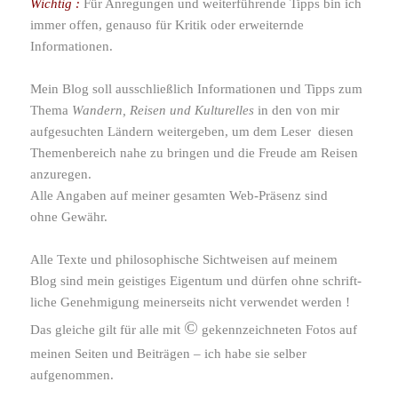
Wichtig :
Für Anregungen und weiter­füh­rende Tipps bin ich
immer offen, genauso für Kritik oder erwei­ternde
Informationen.
Mein Blog soll ausschließ­lich Informationen und Tipps zum
Thema
Wandern, Reisen
und Kulturelles
in den von mir
aufge­suchten Ländern weiter­geben, um dem Leser diesen
Themenbereich nahe zu bringen und die Freude am Reisen
anzuregen.
Alle Angaben auf meiner gesamten Web-​Präsenz sind
ohne Gewähr.
Alle Texte und philo­so­phi­sche Sichtweisen auf meinem
Blog sind mein geis­tiges Eigentum und dürfen ohne schrift­
liche Genehmigung meiner­seits nicht verwendet werden !
©
Das gleiche gilt für alle mit
gekenn­zeich­neten Fotos auf
meinen Seiten und Beiträgen – ich habe sie selber
aufgenommen.