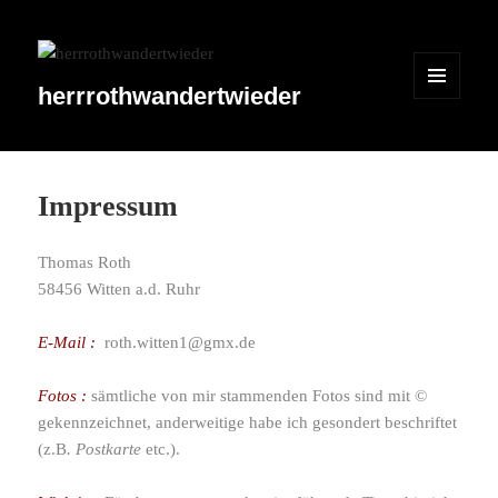
herrrothwandertwieder
MENÜ
UND
WIDGETS
Impressum
Thomas Roth
58456 Witten a.d. Ruhr
E‑Mail :
roth.witten1@gmx.de
Fotos :
sämt­liche von mir stam­menden Fotos sind mit ©
gekenn­zeichnet, ander­wei­tige habe ich geson­dert beschriftet
(z.B
. Postkarte
etc.).