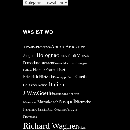
Kategorien
WAS IST WO
Anton Bruckner
Aix-en-Provence
Bologna
Avignon
Carnevale di Venezia
Dorsoduro
Dresden
Eisenach
Emilia Romagna
Franz Liszt
Florenz
Estland
Goethe
Friedrich Nietzsche
Giuseppe Verdi
Italien
Golf von Neapel
J.W.v.Goethe
Lettland
Lohengrin
Neapel
Marrakesch
Nietzsche
Marokko
Palermo
Perugia
Parsifal
Paul Cezanne
Provence
Richard Wagner
Riga