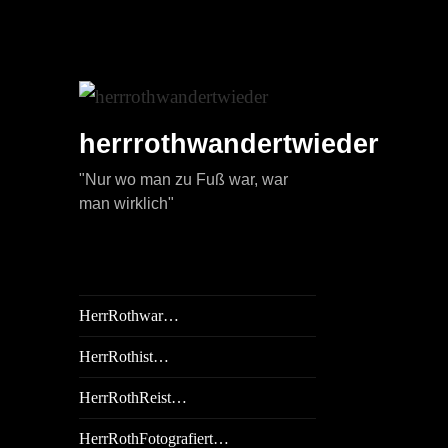
herrrothwandertwieder
"Nur wo man zu Fuß war, war
man wirklich"
HerrRothwar…
HerrRothist…
HerrRothReist…
HerrRothFotografiert…