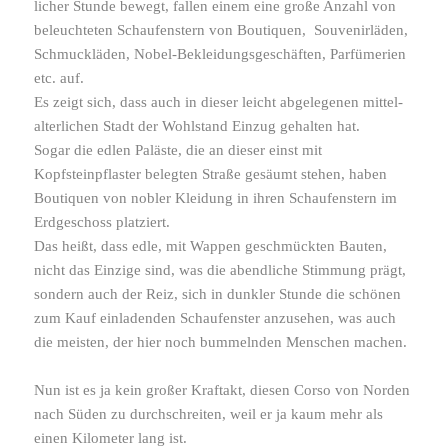
li­cher Stunde bewegt, fallen einem eine große Anzahl von
beleuch­teten Schaufenstern von Boutiquen, Souvenirläden,
Schmuckläden, Nobel-​Bekleidungsgeschäften, Parfümerien
etc. auf.
Es zeigt sich, dass auch in dieser leicht abge­le­genen mittel­
al­ter­li­chen Stadt der Wohlstand Einzug gehalten hat.
Sogar die edlen Paläste, die an dieser einst mit
Kopfsteinpflaster belegten Straße gesäumt stehen, haben
Boutiquen von nobler Kleidung in ihren Schaufenstern im
Erdgeschoss platziert.
Das heißt, dass edle, mit Wappen geschmückten Bauten,
nicht das Einzige sind, was die abend­liche Stimmung prägt,
sondern auch der Reiz, sich in dunkler Stunde die schönen
zum Kauf einla­denden Schaufenster anzu­sehen, was auch
die meisten, der hier noch bummelnden Menschen machen.
Nun ist es ja kein großer Kraftakt, diesen Corso von Norden
nach Süden zu durch­schreiten, weil er ja kaum mehr als
einen Kilometer lang ist.