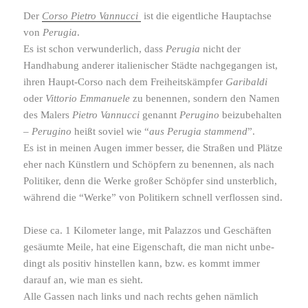
Der
Corso Pietro Vannucci
ist die eigent­liche Hauptachse
von
Perugia
.
Es ist schon verwun­der­lich, dass
Perugia
nicht der
Handhabung anderer italie­ni­scher Städte nach­ge­gangen ist,
ihren Haupt-​Corso nach dem Freiheitskämpfer
Garibaldi
oder
Vittorio Emmanuele
zu benennen, sondern den Namen
des Malers
Pietro Vannucci
genannt
Perugino
beizu­be­halten
–
Perugino
heißt soviel wie “
aus Perugia stam­mend
”.
Es ist in meinen Augen immer besser, die Straßen und Plätze
eher nach Künstlern und Schöpfern zu benennen, als nach
Politiker, denn die Werke großer Schöpfer sind unsterb­lich,
während die “Werke” von Politikern schnell verflossen sind.
Diese ca. 1 Kilometer lange, mit Palazzos und Geschäften
gesäumte Meile, hat eine Eigenschaft, die man nicht unbe­
dingt als positiv hinstellen kann, bzw. es kommt immer
darauf an, wie man es sieht.
Alle Gassen nach links und nach rechts gehen nämlich