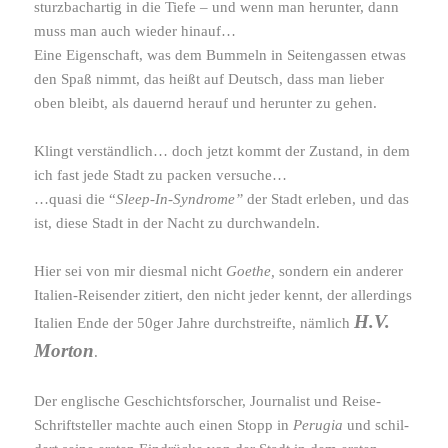
sturz­bach­artig in die Tiefe – und wenn man herunter, dann
muss man auch wieder hinauf…
Eine Eigenschaft, was dem Bummeln in Seitengassen etwas
den Spaß nimmt, das heißt auf Deutsch, dass man lieber
oben bleibt, als dauernd herauf und herunter zu gehen.
Klingt verständ­lich… doch jetzt kommt der Zustand, in dem
ich fast jede Stadt zu packen versuche…
…quasi die “
Sleep-​In-​Syndrome”
der Stadt erleben, und das
ist, diese Stadt in der Nacht zu durchwandeln.
Hier sei von mir diesmal nicht
Goethe,
sondern ein anderer
Italien-​Reisender zitiert, den nicht jeder kennt, der aller­dings
H.V.
Italien Ende der 50ger Jahre durch­streifte, nämlich
Morton
.
Der engli­sche Geschichtsforscher, Journalist und Reise-​
Schriftsteller machte auch einen Stopp in
Perugia
und schil­