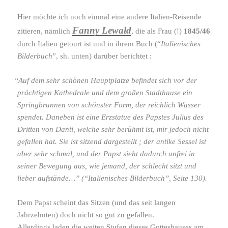
Hier möchte ich noch einmal eine andere Italien-​Reisende
Fanny Lewald
zitieren, nämlich
, die als Frau (!)
1845/​46
durch Italien getourt ist und in ihrem Buch (“
Italienisches
Bilderbuch
”, sh. unten) darüber berichtet :
“
Auf dem sehr schönen Hauptplatze befindet sich vor der
präch­tigen Kathedrale und dem großen Stadthause ein
Springbrunnen von schönster Form, der reich­lich Wasser
spendet. Daneben ist eine Erzstatue des Papstes Julius des
Dritten von Danti, welche sehr berühmt ist, mir jedoch nicht
gefallen hat. Sie ist sitzend darge­stellt ; der antike Sessel ist
aber sehr schmal, und der Papst sieht dadurch unfrei in
seiner Bewegung aus, wie jemand, der schlecht sitzt und
lieber aufstände…” (“Italienisches Bilderbuch”, Seite 130).
Dem Papst scheint das Sitzen (und das seit langen
Jahrzehnten) doch nicht so gut zu gefallen.
Allerdings laden die weiten Stufen dieses Gotteshauses am