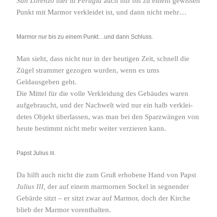
San Lorenzo
hier in
Perugia
auch nur bis
zu einem gewissen
Punkt mit Marmor verkleidet ist, und dann nicht mehr…
Marmor nur bis zu einem Punkt…und dann Schluss.
Man sieht, dass nicht nur in der heutigen Zeit, schnell die
Zügel strammer gezogen wurden, wenn es ums
Geldausgeben geht.
Die Mittel für die volle Verkleidung des Gebäudes waren
aufge­braucht, und der Nachwelt wird nur ein halb verklei­
detes Objekt über­lassen, was man bei den Sparzwängen von
heute bestimmt nicht mehr weiter verzieren kann.
Papst Julius
.
III
Da hilft auch nicht die zum Gruß erho­bene Hand von Papst
Julius
,
der auf einem marmornen Sockel in segnender
III
Gebärde sitzt – er sitzt zwar auf Marmor, doch der Kirche
blieb der Marmor vorenthalten.