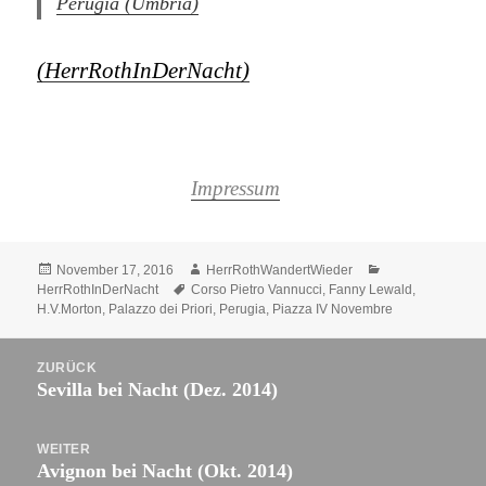
Perugia (Umbria)
(HerrRothInDerNacht)
Impressum
Veröffentlicht
Autor
Kategorien
November 17, 2016
HerrRothWandertWieder
am
Schlagwörter
HerrRothInDerNacht
Corso Pietro Vannucci
,
Fanny Lewald
,
H.V.Morton
,
Palazzo dei Priori
,
Perugia
,
Piazza IV Novembre
Beitrags-
ZURÜCK
Navigation
Sevilla bei Nacht (Dez. 2014)
Vorheriger
Beitrag:
WEITER
Avignon bei Nacht (Okt. 2014)
Nächster