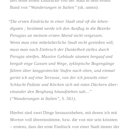
dert seine ersten Eindrücke von der Stadt in dem ersten
Band von “
Wanderungen in Italien”
(sh. unten):
“
Die ersten Eindrücke in einer Stadt sind oft die leben­
digsten ; bestimmt werde ich den Ausflug in die Bezirke
Perugias an meinem ersten Abend nicht vergessen.
Wenn man eine mittel­al­ter­liche Stadt recht genießen will,
muss man nach Einbruch der Dunkelheit ziellos durch
Perugia streifen. Massive Gebäude säumen bergauf und
bergab enge Gassen und Wege, zyklo­pi­sche Bogengänge
führen über lang­ge­streckte Stufen nach oben, und einmal
geriet ich auf eine Terrasse, von der ich jenseits einer
Schlucht Paläste und Kirchen sich mit roten Dächern über­
ein­ander den Berghang hinauf­ziehen sah…”
(“Wanderungen in Italien”, S. 561).
Hierbei sind zwei Dinge heraus­zu­heben, mit denen ich mit
Morton
voll über­ein­stimme, bzw. die von mir sein könnten
– erstens, dass der erste Eindruck von einer Stadt immer der