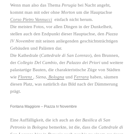
Wenn man also das Thema
Perugia
bei Nacht angeht,
kommt man mit oder ohne
Morton
um die Hauptachse
Corso Pietro Vannucci
einfach nicht herum.
Die meisten Fotos, vor allen Dingen in der Dunkelheit,
stellen auch den Endpunkt dieser Hauptachse, den
Piazza
Novembre
mit seinen anlie­genden geschichts­träch­tigen
IV
Gebäuden und Palästen dar.
Die Kathedrale (
Cattedrale di San Lorenzo
), den Brunnen,
der
Collegio Del
Cambio
, der
Palazzo dei Priori
und weitere
palast­ar­tige Bauten, die charak­te­ris­ti­sche Züge von Städten
wie
Florenz
,
Siena
,
Bologna
und
Ferrara
haben, säumen
diesen Platz, was natür­lich das Bild nach der Dämmerung
prägt.
Fontana Maggiore – Piazza
Novembre
IV
Eine Auffälligkeit, die ich auch an der
Basilica di San
Petronio
in
Bologna
bemerkte, ist die, dass die
Cattedrale di