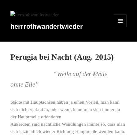
herrrothwandertwieder
MENÜ
UND
WIDGETS
Perugia bei Nacht (Aug. 2015)
“Weile auf der Meile
ohne Eile”
Städte mit Hauptachsen haben ja einen Vorteil, man kann
sich nicht verlaufen, oder wenn, kann man sich immer an
der Hauptmeile orientieren.
Außerdem sind nächt­liche Wandlungen immer so, dass man
sich letzt­end­lich wieder Richtung Hauptmeile wenden kann.