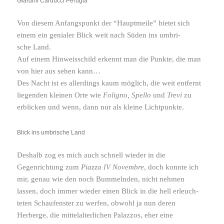
Giardini Carducci Perugia
Von diesem Anfangspunkt der “Hauptmeile” bietet sich
einem ein genialer Blick weit nach Süden ins umbri­
sche Land.
Auf einem Hinweisschild erkennt man die Punkte, die man
von hier aus sehen kann…
Des Nacht ist es aller­dings kaum möglich, die weit entfernt
liegenden kleinen Orte wie
Foligno, Spello
und
Trevi
zu
erbli­cken und wenn, dann nur als kleine Lichtpunkte.
Blick ins umbri­sche Land
Deshalb zog es mich auch schnell wieder in die
Gegenrichtung zum
Piazza
Novembre
, doch konnte ich
IV
mir, genau wie den noch Bummelnden, nicht nehmen
lassen, doch immer wieder einen Blick in die hell erleuch­
teten Schaufenster zu werfen, obwohl ja nun deren
Herberge, die mittel­al­ter­li­chen Palazzos, eher eine