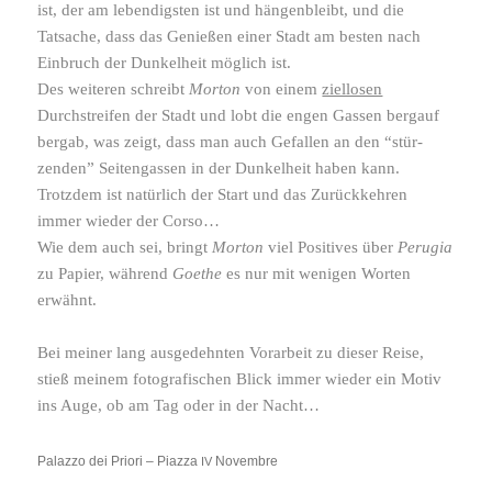
ist, der am leben­digsten ist und hängen­bleibt, und die
Tatsache, dass das Genießen einer Stadt am besten nach
Einbruch der Dunkelheit möglich ist.
Des weiteren schreibt
Morton
von einem
ziel­losen
Durchstreifen der Stadt und lobt die engen Gassen bergauf
bergab, was zeigt, dass man auch Gefallen an den “stür­
zenden” Seitengassen in der Dunkelheit haben kann.
Trotzdem ist natür­lich der Start und das Zurückkehren
immer wieder der Corso…
Wie dem auch sei, bringt
Morton
viel Positives über
Perugia
zu Papier, während
Goethe
es nur mit wenigen Worten
erwähnt.
Bei meiner lang ausge­dehnten Vorarbeit zu dieser Reise,
stieß meinem foto­gra­fi­schen Blick immer wieder ein Motiv
ins Auge, ob am Tag oder in der Nacht…
Palazzo dei Priori – Piazza
Novembre
IV