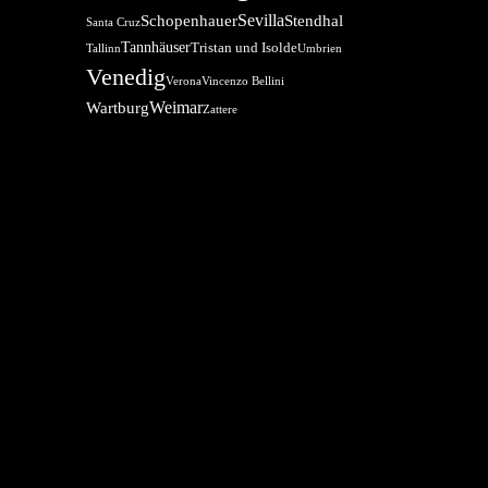
Sevilla
Schopenhauer
Stendhal
Santa Cruz
Tannhäuser
Tristan und Isolde
Tallinn
Umbrien
Venedig
Verona
Vincenzo Bellini
Weimar
Wartburg
Zattere