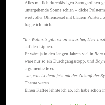
Alles mit licht­durch­läs­sigen Samtgardinen g
unter­ge­hende Sonne schien – dicke Polstermö
wert­voller Ohrensessel mit blauem Polster…u
fragte ich mich.
“
Ihr Wohnsitz gibt schon etwas her, Herr Lis
auf den Lippen.
Er wäre ja in den langen Jahren viel in
Rom
wäre nur so ein Durchgangsstopp, und
Bayr
argu­men­tierte er.
“
Ja, was ist denn jetzt mit der Zukunft der 
Thema waren.
Einen Kaffee lehnte ich ab, ich habe schon