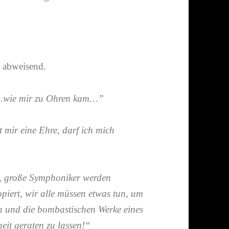
ls abweisend.
…
wie mir zu Ohren kam…”
t mir eine Ehre, darf ich mich
n, große Symphoniker werden
opiert, wir alle müssen etwas tun, um
n und die bombas­ti­schen Werke eines
heit geraten zu lassen!“