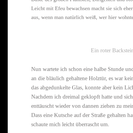
Leicht mit Efeu bewachsen macht sie sich eher
aus, wenn man natür­lich weiß, wer hier woh
Ein roter Backste
Nun wartete ich schon eine halbe Stunde und 
an die bläu­lich gehal­tene Holztür, es war k
das abge­dun­kelte Glas, konnte aber kein Lic
Nachdem ich dreimal geklopft hatte und sich n
enttäuscht wieder von dannen ziehen zu mein
Dass eine Kutsche auf der Straße gehalten hat
schaute mich leicht über­rascht um.