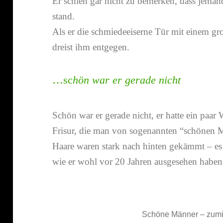
Er schien gar nicht zu bemerken, dass jema
stand.
Als er die schmie­de­ei­serne Tür mit einem gr
dreist ihm entgegen.
…sc
hön war er gerade nicht
Schön war er gerade nicht, er hatte ein paar 
Frisur, die man von soge­nannten “schönen M
Haare waren stark nach hinten gekämmt – es s
wie er wohl vor 20 Jahren ausge­sehen haben
Schöne Männer – zumin­