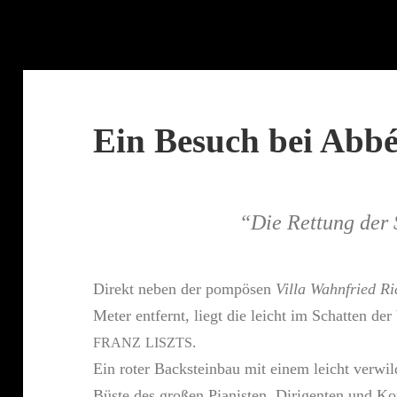
Ein Besuch bei Abbé
“
Die Rettung der
Direkt neben der pompösen
Villa Wahnfried R
Meter entfernt, liegt die leicht im Schatten der
.
FRANZ
LISZTS
Ein roter Backsteinbau mit einem leicht verwil
Büste des großen Pianisten, Dirigenten und Ko