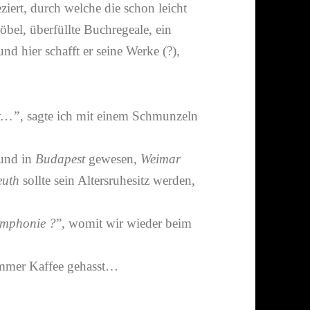
eziert, durch welche die schon leicht
bel, über­füllte Buchregeale, ein
nd hier schafft er seine Werke (?),
zt…”
, sagte ich mit einem Schmunzeln
und in
Budapest
gewesen,
Weimar
euth
sollte sein Altersruhesitz werden,
Symphonie ?
”, womit wir wieder beim
 immer Kaffee gehasst…