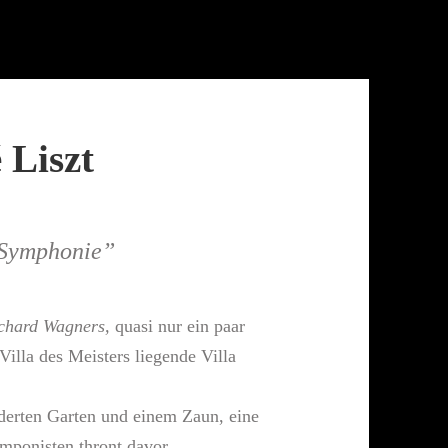
 Liszt
 Symphonie”
ichard Wagners,
quasi nur ein paar
 Villa des Meisters liegende Villa
­derten Garten und einem Zaun, eine
mponisten thront davor.