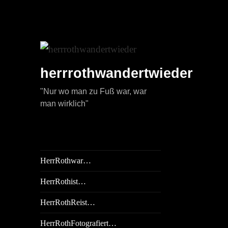
herrrothwandertwieder
"Nur wo man zu Fuß war, war
man wirklich"
HerrRothwar…
HerrRothist…
HerrRothReist…
HerrRothFotografiert…