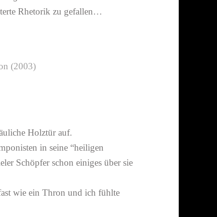
­terte Rhetorik zu gefallen…
ron (2003)
u­liche Holztür auf.
mponisten in seine “heiligen
eler Schöpfer schon einiges über sie
ast wie ein Thron und ich fühlte