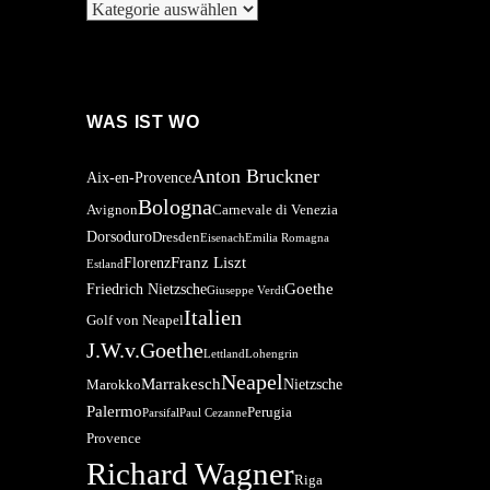
Kategorien
WAS IST WO
Anton Bruckner
Aix-en-Provence
Bologna
Avignon
Carnevale di Venezia
Dorsoduro
Dresden
Eisenach
Emilia Romagna
Franz Liszt
Florenz
Estland
Goethe
Friedrich Nietzsche
Giuseppe Verdi
Italien
Golf von Neapel
J.W.v.Goethe
Lettland
Lohengrin
Neapel
Marrakesch
Nietzsche
Marokko
Palermo
Perugia
Parsifal
Paul Cezanne
Provence
Richard Wagner
Riga