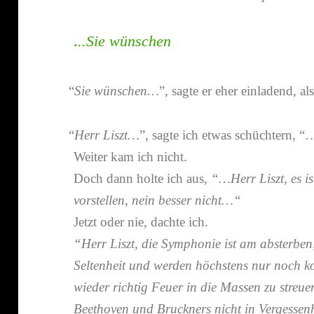
.
..Sie wünschen
“
Sie wünschen…
”, sagte er eher einla­dend, a
“
Herr Liszt…
”, sagte ich etwas schüch­tern, “
Weiter kam ich nicht.
Doch dann holte ich aus,
“…Herr Liszt, es is
vorstellen
,
nein besser nicht…“
Jetzt oder nie, dachte ich.
“Herr Liszt, die Symphonie ist am absterbe
Seltenheit und werden höchs­tens nur noch k
wieder richtig Feuer in die Massen zu streue
Beethoven und
Bruckners nicht in Vergessen