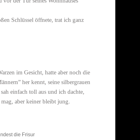
nd vor der Tür seines Wohnhauses
oßen Schlüssel öffnete, trat ich ganz
Warzen im Gesicht, hatte aber noch die
ännern” her kennt, seine silber­grauen
ah einfach toll aus und ich dachte,
 mag, aber keiner bleibt jung.
dest die Frisur