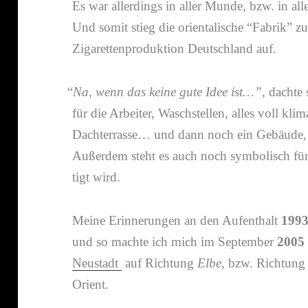
Es war aller­dings in aller Munde, bzw. in al
Und somit stieg die orien­ta­li­sche “Fabrik” 
Zigarettenproduktion Deutschland auf.
“
Na, wenn das keine gute Idee ist…”
, dachte
für die Arbeiter, Waschstellen, alles voll klim
Dachterrasse… und dann noch ein Gebäude, wa
Außerdem steht es auch noch symbo­lisch für
tigt wird.
Meine Erinnerungen an den Aufenthalt
199
und so machte ich mich im September
2005
Neustadt
auf Richtung
Elbe
, bzw. Richtung
Orient.