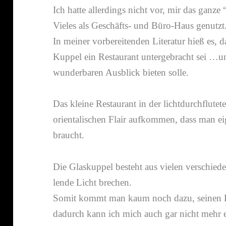
Ich hatte aller­dings nicht vor, mir das gan
Vieles als Geschäfts- und Büro-​Haus genutzt
In meiner vorbe­rei­tenden Literatur hieß es, da
Kuppel ein Restaurant unter­ge­bracht sei …u
wunder­baren Ausblick bieten solle.
Das kleine Restaurant in der licht­durch­flu­te
orien­ta­li­schen Flair aufkommen, dass man ei
braucht.
Die Glaskuppel besteht aus vielen verschie­den­
lende Licht brechen.
Somit kommt man kaum noch dazu, seinen Bl
dadurch kann ich mich auch gar nicht mehr e