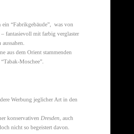
n ein “Fabrikgebäude”, was von
– fanta­sie­voll mit farbig verglaster
n aussahen.
eine aus dem Orient stam­menden
 “Tabak-​Moschee”.
ndere Werbung jegli­cher Art in den
er konser­va­tiven
Dresden,
auch
och nicht so begeis­tert davon.