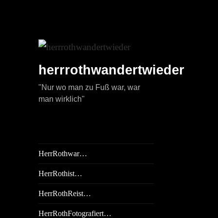
herrrothwandertwieder
"Nur wo man zu Fuß war, war
man wirklich"
HerrRothwar…
HerrRothist…
HerrRothReist…
HerrRothFotografiert…