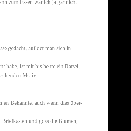
 denn zum Essen war ich ja gar nicht
se gedacht, auf der man sich in
 habe, ist mir bis heute ein Rätsel,
u­schenden Motiv.
n an Bekannte, auch wenn dies über­
n Briefkasten und goss die Blumen,