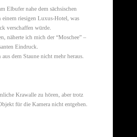
 Elbufer nahe dem säch­si­schen
einem riesigen Luxus-​Hotel, was
ck verschaffen würde.
, näherte ich mich der “Moschee” –
santen Eindruck.
 aus dem Staune nicht mehr heraus.
m­liche Krawalle zu hören, aber trotz
bjekt für die Kamera nicht entgehen.