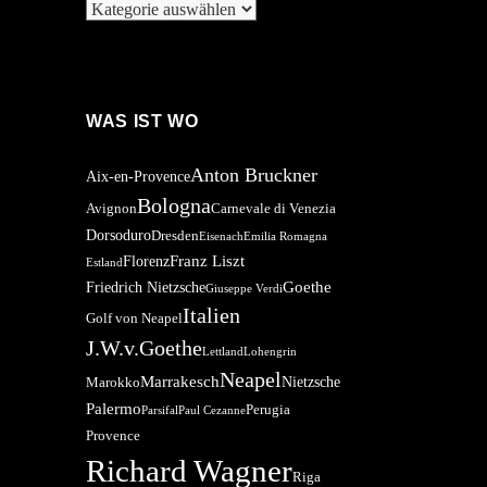
Kategorien
WAS IST WO
Anton Bruckner
Aix-en-Provence
Bologna
Avignon
Carnevale di Venezia
Dorsoduro
Dresden
Eisenach
Emilia Romagna
Franz Liszt
Florenz
Estland
Goethe
Friedrich Nietzsche
Giuseppe Verdi
Italien
Golf von Neapel
J.W.v.Goethe
Lettland
Lohengrin
Neapel
Marrakesch
Nietzsche
Marokko
Palermo
Perugia
Parsifal
Paul Cezanne
Provence
Richard Wagner
Riga