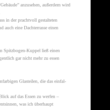
ze “Gebäude” anzu­sehen, außerdem wird
.
ss in der pracht­voll gestal­teten
nd auch eine Dachterrasse einen
ten
Spitzbogen-​Kuppel
ließ einen
gent­lich gar nicht mehr zu essen
far­bigen Glasteilen, die das einfal­
ick auf das Essen zu werfen –
ntsinnen, was ich über­haupt