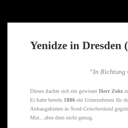
Yenidze in Dresden (
“
In Richtung
Dieses dachte sich ein gewisser
Herr Zeitz
zu
Er hatte bereits
1886
ein Unternehmen für d
Anbaugebieten in
Nord-​Griechenland
gegrün
Mut…aber dem nicht genug.