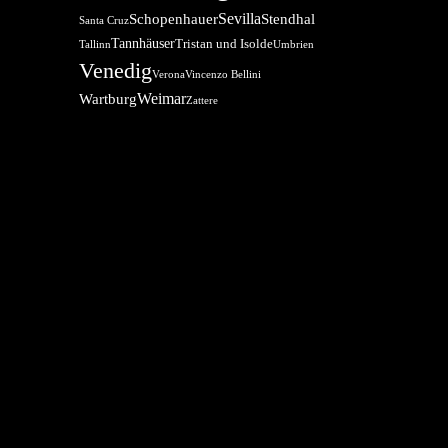
Sevilla
Schopenhauer
Stendhal
Santa Cruz
Tannhäuser
Tristan und Isolde
Tallinn
Umbrien
Venedig
Verona
Vincenzo Bellini
Weimar
Wartburg
Zattere