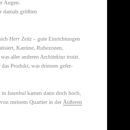
ler Augen.
zur damals größten
 sich
Herr Zeitz
– gute Einrichtungen
a­ti­siert, Kantine, Ruhezonen,
s aller anderen Architektur trotzt.
 das Produkt, was drinnen gefer­
3
in
Istanbul
kamen dann doch hoch,
von meinem Quartier in der
Äußeren