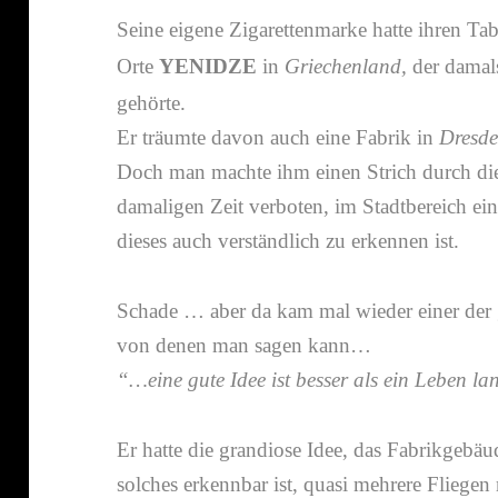
Seine eigene Zigarettenmarke hatte ihren T
Orte
YENIDZE
in
Griechenland,
der dama
gehörte.
Er träumte davon auch eine Fabrik in
Dresd
Doch man machte ihm einen Strich durch di
dama­ligen Zeit verboten, im Stadtbereich ei
dieses auch verständ­lich zu erkennen ist.
Schade … aber da kam mal wieder einer der
von denen man sagen kann…
“…eine gute Idee ist besser als ein Leben l
Er hatte die gran­diose Idee, das Fabrikgebäud
solches erkennbar ist, quasi mehrere Fliegen