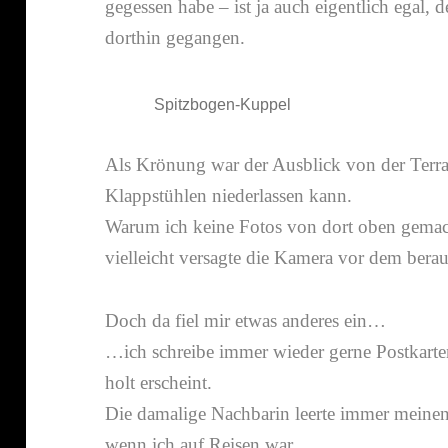
gegessen habe – ist ja auch eigent­lich egal,
dorthin gegangen.
Spitzbogen-​Kuppel
Als Krönung war der Ausblick von der Terras
Klappstühlen nieder­lassen kann.
Warum ich keine Fotos von dort oben gemacht
viel­leicht versagte die Kamera vor dem bera
Doch da fiel mir etwas anderes ein…
…ich schreibe immer wieder gerne Postkarte
holt erscheint.
Die dama­lige Nachbarin leerte immer meine
wenn ich auf Reisen war.