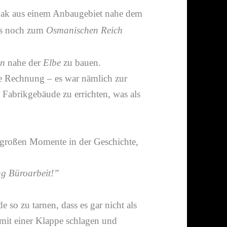
abak aus einem Anbaugebiet nahe dem
ls noch zum
Osmanischen Reich
en
nahe der
Elbe
zu bauen.
e Rechnung – es war nämlich zur
n Fabrikgebäude zu errichten, was als
 großen Momente in der Geschichte,
ang Büroarbeit!”
e so zu tarnen, dass es gar nicht als
 mit einer Klappe schlagen und