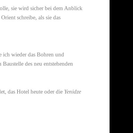
lle, sie wird sicher bei dem Anblick
Orient schreibe, als sie das
e ich wieder das Bohren und
 Baustelle des neu entste­henden
t, das Hotel heute oder die
Yenidze