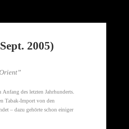
Sept. 2005)
 Orient”
 Anfang des letzten Jahrhunderts.
en Tabak-​Import von den
det – dazu gehörte schon einiger