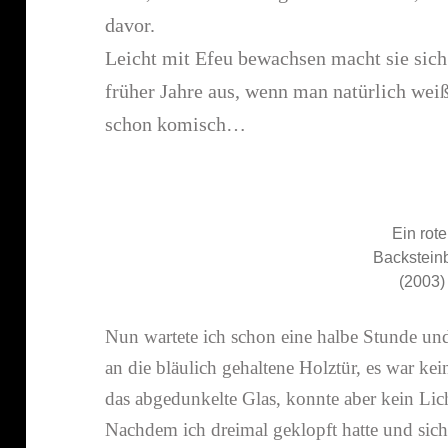
davor.
Leicht mit Efeu bewachsen macht sie sich
früher Jahre aus, wenn man natür­lich wei
schon komisch…
Ein rote
Backstein
(2003)
Nun wartete ich schon eine halbe Stunde und 
an die bläu­lich gehal­tene Holztür, es war k
das abge­dun­kelte Glas, konnte aber kein Lic
Nachdem ich dreimal geklopft hatte und sich n