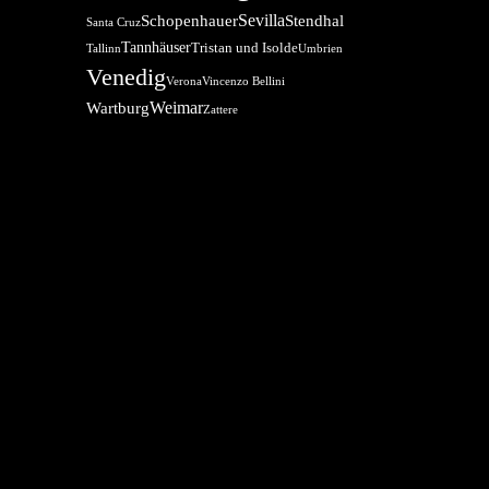
Sevilla
Schopenhauer
Stendhal
Santa Cruz
Tannhäuser
Tristan und Isolde
Tallinn
Umbrien
Venedig
Verona
Vincenzo Bellini
Weimar
Wartburg
Zattere