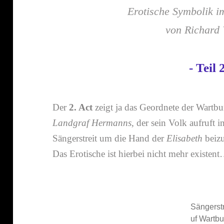
Erotische Symbolik 
von Richard
- Teil 2
Der
2. Act
zeigt ja das Geordnete der Wartbur
Landgraf Hermanns,
der sein Volk aufruft
Sängerstreit um die Hand der
Elisabeth
beiz
Das Erotische ist hierbei nicht mehr existen
Sängerstr
uf Wartbu