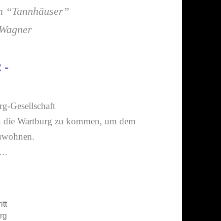
im “Tannhäuser”
 Wagner
 -
g-​Gesellschaft
 in die Wartburg zu kommen, um dem
u­wohnen.
t….
itt
rg