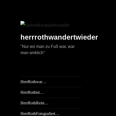
herrrothwandertwieder
"Nur wo man zu Fuß war, war
man wirklich"
HerrRothwar…
HerrRothist…
HerrRothReist…
HerrRothFotografiert…