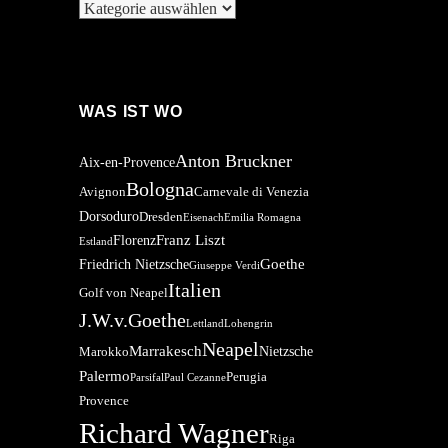
Kategorien
WAS IST WO
Anton Bruckner
Aix-en-Provence
Bologna
Avignon
Carnevale di Venezia
Dorsoduro
Dresden
Eisenach
Emilia Romagna
Franz Liszt
Florenz
Estland
Goethe
Friedrich Nietzsche
Giuseppe Verdi
Italien
Golf von Neapel
J.W.v.Goethe
Lettland
Lohengrin
Neapel
Marrakesch
Nietzsche
Marokko
Palermo
Perugia
Parsifal
Paul Cezanne
Provence
Richard Wagner
Riga