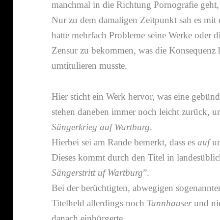
manchmal in die Richtung Pornografie geht
Nur zu dem dama­ligen Zeitpunkt sah es mi
hatte mehr­fach Probleme seine Werke oder d
Zensur zu bekommen, was die Konsequenz hatt
umti­tu­lieren musste.
Hier sticht ein Werk hervor, was eine gebün­d
stehen daneben immer noch leicht zurück, un
Sängerkrieg auf Wartburg
.
Hierbei sei am Rande bemerkt, dass es
auf
u
Dieses kommt durch den Titel in landes­üb­li­c
Sängerstritt uf Wartburg
”.
Bei der berüch­tigten, abwe­gigen soge­nannte
Titelheld aller­dings noch
Tannhauser
und ni
danach einbürgerte.