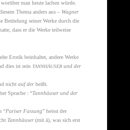
, worüber man heute lachen würde.
t diesem Thema anders aus –
Wagner
ie Betitelung seiner Werke durch die
e, dass er die Werke teil­weise
elte Erotik beinhaltet, andere Werke
d dies ist sein
und der
TANNHÄUSER
nd nicht
auf der
heißt.
her Sprache : “
Tannhäuser und der
n “
Pariser Fassung
” heisst der
cht
Tannhäuser
(mit ä), was sich erst