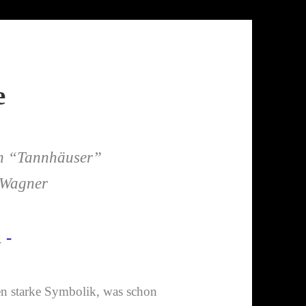
e
im “Tannhäuser”
 Wagner
 -
en starke Symbolik, was schon