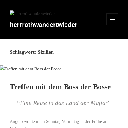
herrrothwandertwieder
MENÜ
UND
WIDGETS
Schlagwort:
Sizilien
Treffen mit dem Boss der Bosse
“
Eine Reise in das Land der Mafia”
Angelo wollte mich Sonntag Vormittag in der Frühe am