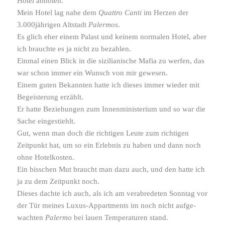
Hotel abholen.
Mein Hotel lag nahe dem
Quattro Canti
im Herzen der
3.000jährigen Altstadt
Palermos
.
Es glich eher einem Palast und keinem normalen Hotel, aber
ich brauchte es ja nicht zu bezahlen.
Einmal einen Blick in die sizi­lia­ni­sche Mafia zu werfen, das
war schon immer ein Wunsch von mir gewesen.
Einem guten Bekannten hatte ich dieses immer wieder mit
Begeisterung erzählt.
Er hatte Beziehungen zum Innenministerium und so war die
Sache einge­stiehlt.
Gut, wenn man doch die rich­tigen Leute zum rich­tigen
Zeitpunkt hat, um so ein Erlebnis zu haben und dann noch
ohne Hotelkosten.
Ein biss­chen Mut braucht man dazu auch, und den hatte ich
ja zu dem Zeitpunkt noch.
Dieses dachte ich auch, als ich am verab­re­deten Sonntag vor
der Tür meines Luxus-​Appartments im noch nicht aufge­
wachten
Palermo
bei lauen Temperaturen stand.