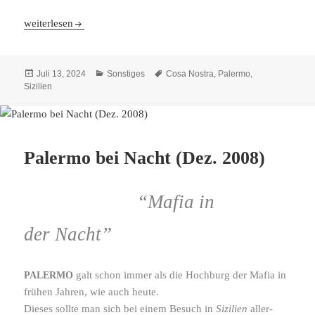
Treffen mit dem Boss der Bosse
weiterlesen
Veröffentlicht
Kategorien
Schlagwörter
Juli 13, 2024
Sonstiges
Cosa Nostra
,
Palermo
,
am
Sizilien
Palermo bei Nacht (Dez. 2008)
“Mafia in
der Nacht”
galt schon immer als die Hochburg der Mafia in
PALERMO
frühen Jahren, wie auch heute.
Dieses sollte man sich bei einem Besuch in
Sizilien
aller­