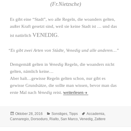
(Fr.Nietzsche)
Es gibt eine “Stadt”, wo alle Regeln, die woan­ders gelten,
außer Kraft gesetzt sind, weil sie keine Stadt ist … und das
VENEDIG
ist natür­lich
.
“
Es gibt zwei Arten von Städte, Venedig und alle anderen…”
Demgemäß gelten in
Venedig
Regeln, die woan­ders nicht
gelten, nämlich keine…
Aber halt…gewisse Regeln gelten schon, nur gibt es
gewisse Grundsätze, die sollte man wissen, bevor man das
Goldene Regeln Venedig
erste Mal nach
Venedig
reist.
weiterlesen
Veröffentlicht
Kategorien
Schlagwörter
Oktober 28, 2016
Sonstiges
,
Tipps
Accademia
,
am
Cannaregio
,
Dorsoduro
,
Rialto
,
San Marco
,
Venedig
,
Zattere