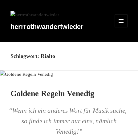
herrrothwandertwieder
MENÜ
UND
WIDGETS
Schlagwort:
Rialto
Goldene Regeln Venedig
“
Wenn ich ein anderes Wort für Musik suche,
so finde ich immer nur eins, nämlich
Venedig!”