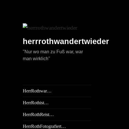
herrrothwandertwieder
"Nur wo man zu Fuß war, war
man wirklich"
HerrRothwar…
HerrRothist…
HerrRothReist…
HerrRothFotografiert…