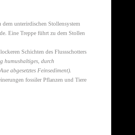
 dem unter­ir­di­schen Stollensystem
rde. Eine Treppe führt zu dem Stollen
 lockeren Schichten des Flussschotters
ig humus­hal­tiges, durch
Aue abge­setztes Feinsediment).
inerungen fossiler Pflanzen und Tiere