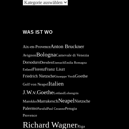
Kategorien
WAS IST WO
Anton Bruckner
Aix-en-Provence
Bologna
Avignon
Carnevale di Venezia
Dorsoduro
Dresden
Eisenach
Emilia Romagna
Franz Liszt
Florenz
Estland
Goethe
Friedrich Nietzsche
Giuseppe Verdi
Italien
Golf von Neapel
J.W.v.Goethe
Lettland
Lohengrin
Neapel
Marrakesch
Nietzsche
Marokko
Palermo
Perugia
Parsifal
Paul Cezanne
Provence
Richard Wagner
Riga