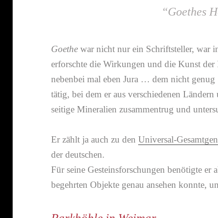
“
Goethes H
Goethe
war nicht nur ein Schriftsteller, war i
erforschte die Wirkungen und die Kunst der F
nebenbei mal eben Jura … dem nicht genug …
tätig, bei dem er aus verschie­denen Länder
sei­tige Mineralien zusam­men­trug und unter­s
Er zählt ja auch zu den
Universal-​Gesamtgen
der deut­schen.
Für seine Gesteinsforschungen benö­tigte er a
begehrten Objekte genau ansehen konnte,
Parkhöhle in Weimar