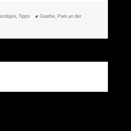
Schlagwörter
onstiges
,
Tipps
Goethe
,
Park an der