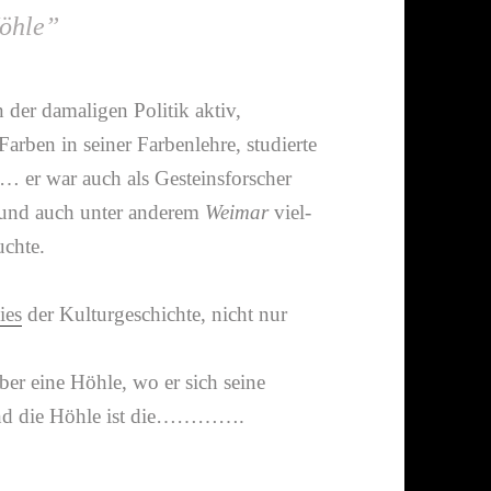
öhle”
n der dama­ligen Politik aktiv,
arben in seiner Farbenlehre, studierte
 er war auch als Gesteinsforscher
n und auch unter anderem
Weimar
viel­
uchte.
ies
der Kulturgeschichte, nicht nur
ber eine Höhle, wo er sich seine
 und die Höhle ist die………….