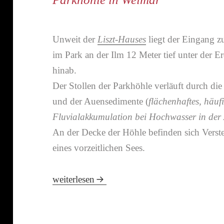
Unweit der
Liszt-​Hauses
liegt der Eingang zu
im Park an der Ilm 12 Meter tief unter der E
hinab.
Der Stollen der Parkhöhle verläuft durch die
und der Auensedimente (
flächen­haftes, häuf
Fluvialakkumulation bei Hochwasser in der
An der Decke der Höhle befinden sich Verste
eines vorzeit­li­chen Sees.
Die Parkhöhle in Weimar
weiterlesen