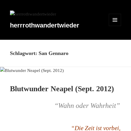
herrrothwandertwieder
MENÜ
UND
WIDGETS
Schlagwort:
San Gennaro
Blutwunder Neapel (Sept. 2012)
“Wahn oder Wahrheit”
“Die Zeit ist vorbei,