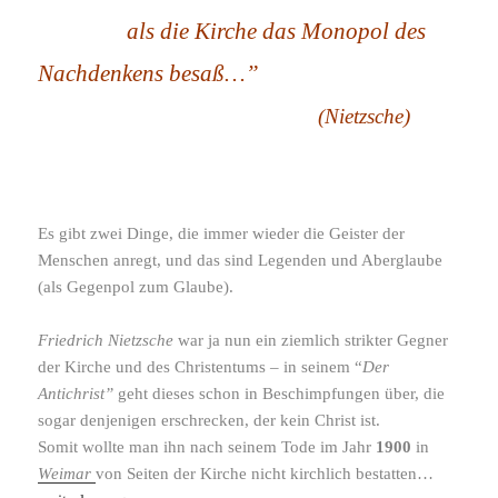
als die Kirche das Monopol des
Nachdenkens besaß…”
(Nietzsche)
Es gibt zwei Dinge, die immer wieder die Geister der
Menschen anregt, und das sind Legenden und Aberglaube
(als Gegenpol zum Glaube).
Friedrich Nietzsche
war ja nun ein ziem­lich strikter Gegner
der Kirche und des Christentums – in seinem “
Der
Antichrist”
geht dieses schon in Beschimpfungen über, die
sogar denje­nigen erschre­cken, der kein Christ ist.
Somit wollte man ihn nach seinem Tode im Jahr
1900
in
Weimar
von Seiten der Kirche nicht kirch­lich bestatten…