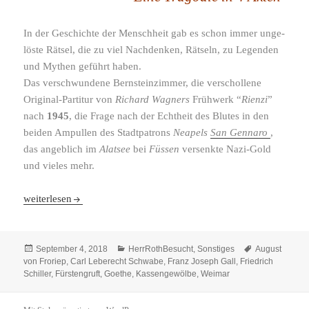
In der Geschichte der Menschheit gab es schon immer unge­
löste Rätsel, die zu viel Nachdenken, Rätseln, zu Legenden
und Mythen geführt haben.
Das verschwun­dene Bernsteinzimmer, die verschol­lene
Original-​Partitur von
Richard Wagners
Frühwerk “
Rienzi
”
nach
1945
, die Frage nach der Echtheit des Blutes in den
beiden Ampullen des Stadtpatrons
Neapels
San Gennaro
,
das angeb­lich im
Alatsee
bei
Füssen
versenkte Nazi-​Gold
und vieles mehr.
Fürstengruft Weimar (2003/​​04)
weiterlesen
Veröffentlicht
Kategorien
Schlagwörter
September 4, 2018
HerrRothBesucht
,
Sonstiges
August
am
von Froriep
,
Carl Leberecht Schwabe
,
Franz Joseph Gall
,
Friedrich
Schiller
,
Fürstengruft
,
Goethe
,
Kassengewölbe
,
Weimar