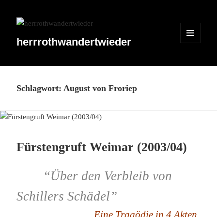
herrrothwandertwieder
MENÜ
UND
WIDGETS
Schlagwort:
August von Froriep
Fürstengruft Weimar (2003/​04)
“Über den Verbleib von
Schillers Schädel”
Eine Tragödie in 4 Akten