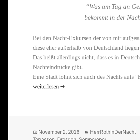
“
Was am Tag an Gelt
bekommt in der Nach
Bei den Nacht-​Exkursen der von mir aufge­s
diese eher außer­halb von Deutschland liegen
Das heißt aller­dings nicht, dass es in Deutsc
Nachteindrücke gibt.
Eine Stadt lohnt sich auch des Nachts au
Dresden bei Nacht (2005/​​08)
weiterlesen
Veröffentlicht
Kategorien
November 2, 2016
HerrRothInDerNacht
am
Terrassen
,
Dresden
,
Semperoper