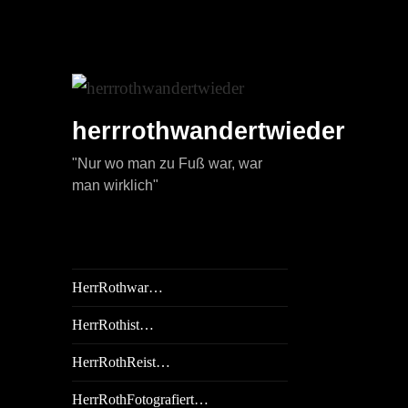
herrrothwandertwieder
"Nur wo man zu Fuß war, war
man wirklich"
HerrRothwar…
HerrRothist…
HerrRothReist…
HerrRothFotografiert…