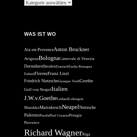
Kategorien
WAS IST WO
Anton Bruckner
Aix-en-Provence
Bologna
Avignon
Carnevale di Venezia
Dorsoduro
Dresden
Eisenach
Emilia Romagna
Franz Liszt
Florenz
Estland
Goethe
Friedrich Nietzsche
Giuseppe Verdi
Italien
Golf von Neapel
J.W.v.Goethe
Lettland
Lohengrin
Neapel
Marrakesch
Nietzsche
Marokko
Palermo
Perugia
Parsifal
Paul Cezanne
Provence
Richard Wagner
Riga