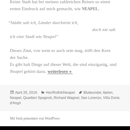
Keine Stadt hat bei meinen zahl­rei­chen Reisen so einen
ersten Eindruck auf mich gemacht, wie
.
NEAPEL
“
Städte sah ich, Länder durch­reist ich,
doch nie sah
ich eine Stadt wie Neapel”
Dieses Zitat, von wem es auch sein mag, trifft den Kern
der Sache.
Es gibt halt Dinge auf dieser Welt, die sind einzig­artig, und
Neapel
. (Sept. 2012)
Neapel
gehört dazu.
weiterlesen
II
Veröffentlicht
Kategorien
Schlagwörter
April 26, 2016
HerrRothInNeapel
Blutwunder
,
Italien
,
am
Neapel
,
Quartieri Spagnoli
,
Richard Wagner
,
San Lorenzo
,
Villa Doria
d'Angri
Mit Stolz präsentiert von WordPress