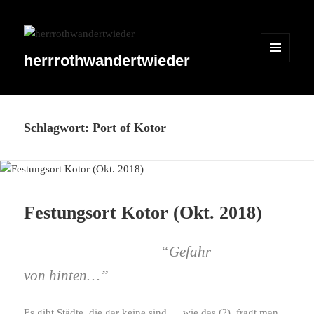
herrrothwandertwieder
MENÜ
UND
WIDGETS
Schlagwort:
Port of Kotor
Festungsort Kotor (Okt. 2018)
“Gefahr
von hinten…”
Es gibt Städte, die gar keine sind, …wie das (?), fragt man