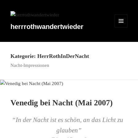
herrrothwandertwieder
MENÜ
UND
WIDGETS
Kategorie:
HerrRothInDerNacht
Nacht-​Impressionen
Venedig bei Nacht (Mai 2007)
“
In der Nacht ist es schön, an das Licht zu
glauben”