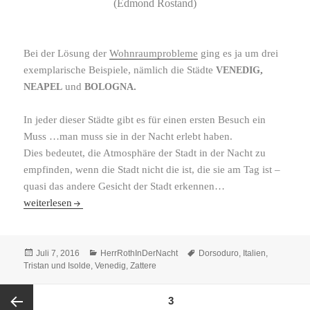
(Edmond Rostand)
Bei der Lösung der
Wohnraumprobleme
ging es ja um drei
exem­pla­ri­sche Beispiele, nämlich die Städte
,
VENEDIG
und
.
NEAPEL
BOLOGNA
In jeder dieser Städte gibt es für einen ersten Besuch ein
Muss …man muss sie in der Nacht erlebt haben.
Dies bedeutet, die Atmosphäre der Stadt in der Nacht zu
empfinden, wenn die Stadt nicht die ist, die sie am Tag ist –
quasi das andere Gesicht der Stadt erkennen…
Venedig bei Nacht (Mai 2007)
weiterlesen
Veröffentlicht
Kategorien
Schlagwörter
Juli 7, 2016
HerrRothInDerNacht
Dorsoduro
,
Italien
,
am
Tristan und Isolde
,
Venedig
,
Zattere
Beitragsnavigation
SEITE
3